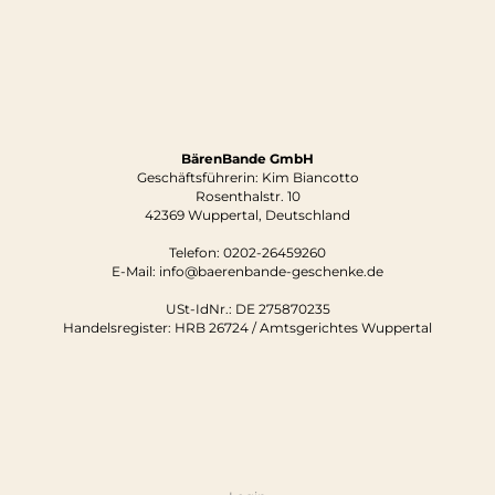
BärenBande GmbH
Geschäftsführerin: Kim Biancotto
Rosenthalstr. 10
42369 Wuppertal, Deutschland
Telefon:
0202-26459260
E-Mail: info@baerenbande-geschenke.de
USt-IdNr.: DE 275870235
Handelsregister: HRB 26724 / Amtsgerichtes Wuppertal