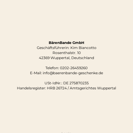
BärenBande GmbH
Geschäftsführerin: Kim Biancotto
Rosenthalstr. 10
42369 Wuppertal, Deutschland
Telefon:
0202-26459260
E-Mail: info@baerenbande-geschenke.de
USt-IdNr.: DE 275870235
Handelsregister: HRB 26724 / Amtsgerichtes Wuppertal